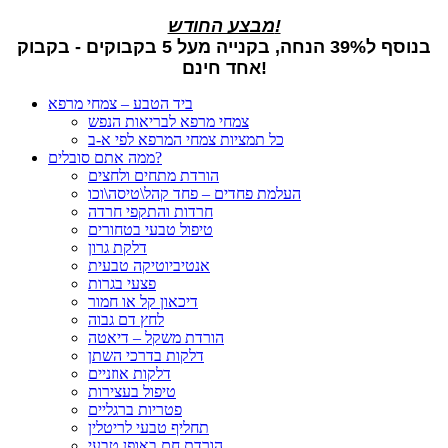
מבצע החודש!
בנוסף ל39% הנחה, בקנייה מעל 5 בקבוקים - בקבוק
אחד חינם!
ביד הטבע – צמחי מרפא
צמחי מרפא לבריאות הנפש
כל תמציות צמחי המרפא לפי א-ב
ממה אתם סובלים?
הורדת מתחים ולחצים
העלמת פחדים – פחד קהל\טיסה\וכו
חרדות והתקפי חרדה
טיפול טבעי בטחורים
דלקת גרון
אנטיביוטיקה טבעית
פצעי בגרות
דיכאון קל או חמור
לחץ דם גבוה
הורדת משקל – דיאטה
דלקות בדרכי השתן
דלקות אוזניים
טיפול בעצירות
פטריות ברגליים
תחליף טבעי לריטלין
הורדת חם באופן טבעי