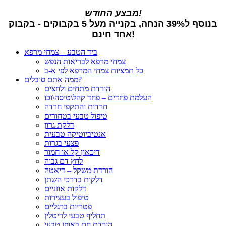
מבצע החודש!
בנוסף ל39% הנחה, בקנייה מעל 5 בקבוקים - בקבוק
אחד חינם!
ביד הטבע – צמחי מרפא
צמחי מרפא לבריאות הנפש
כל תמציות צמחי המרפא לפי א-ב
ממה אתם סובלים?
הורדת מתחים ולחצים
העלמת פחדים – פחד קהל\טיסה\וכו
חרדות והתקפי חרדה
טיפול טבעי בטחורים
דלקת גרון
אנטיביוטיקה טבעית
פצעי בגרות
דיכאון קל או חמור
לחץ דם גבוה
הורדת משקל – דיאטה
דלקות בדרכי השתן
דלקות אוזניים
טיפול בעצירות
פטריות ברגליים
תחליף טבעי לריטלין
הורדת חם באופן טבעי