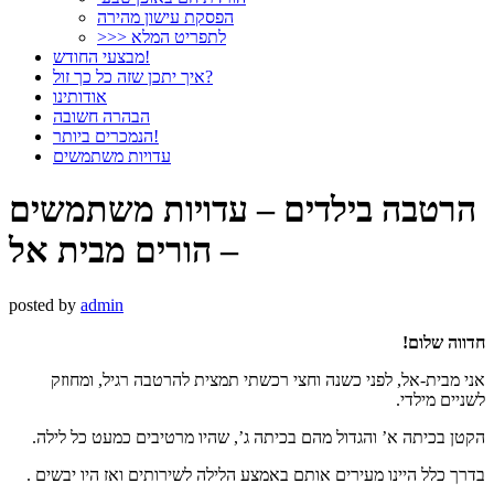
הפסקת עישון מהירה
>>> לתפריט המלא
מבצעי החודש!
איך יתכן שזה כל כך זול?
אודותינו
הבהרה חשובה
הנמכרים ביותר!
עדויות משתמשים
הרטבה בילדים – עדויות משתמשים
– הורים מבית אל
posted by
admin
חדווה שלום!
אני מבית-אל, לפני כשנה וחצי רכשתי תמצית להרטבה רגיל, ומחוזק
לשניים מילדי.
הקטן בכיתה א’ והגדול מהם בכיתה ג’, שהיו מרטיבים כמעט כל לילה.
בדרך כלל היינו מעירים אותם באמצע הלילה לשירותים ואז היו יבשים .