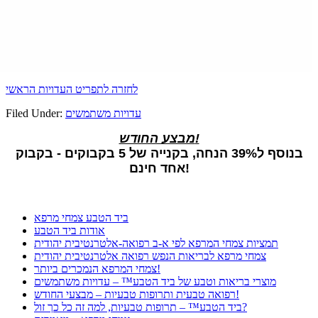
לחזרה לתפריט העדויות הראשי
עדויות משתמשים
Filed Under:
מבצע החודש!
בנוסף ל39% הנחה, בקנייה של 5 בקבוקים - בקבוק
אחד חינם!
ביד הטבע צמחי מרפא
אודות ביד הטבע
תמציות צמחי המרפא לפי א-ב רפואה-אלטרנטיבית יהודית
צמחי מרפא לבריאות הנפש רפואה אלטרנטיבית יהודית
צמחי המרפא הנמכרים ביותר!
מוצרי בריאות וטבע של ביד הטבע™ – עדויות משתמשים
רפואה טבעית ותרופות טבעיות – מבצעי החודש!
ביד הטבע™ – תרופות טבעיות, למה זה כל כך זול?